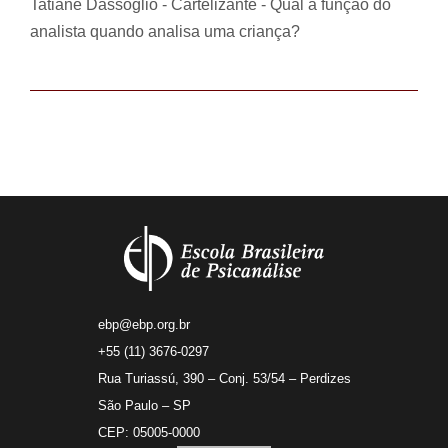
Tatiane Dassoglio - Cartelizante - Qual a função do
analista quando analisa uma criança?
ebp@ebp.org.br
+55 (11) 3676-0297
Rua Turiassú, 390 – Conj. 53/54 – Perdizes
São Paulo – SP
CEP: 05005-0000