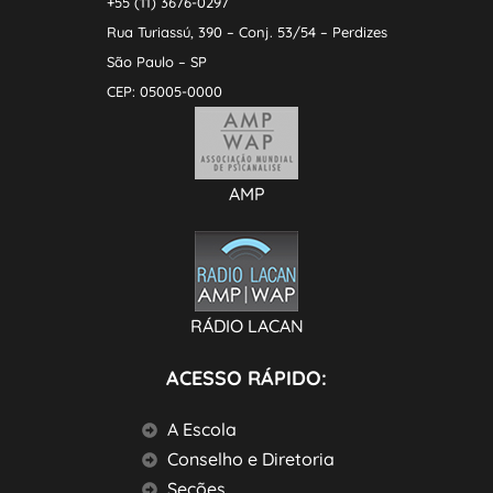
+55 (11) 3676-0297
Rua Turiassú, 390 – Conj. 53/54 – Perdizes
São Paulo – SP
CEP: 05005-0000
AMP
RÁDIO LACAN
ACESSO RÁPIDO:
A Escola
Conselho e Diretoria
Seções