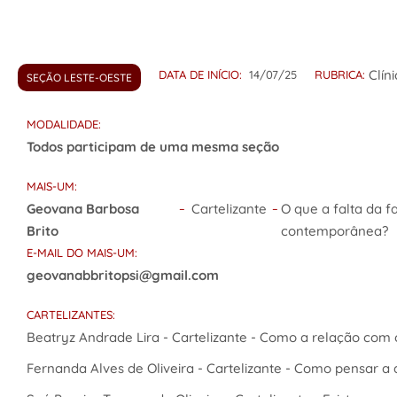
Clín
DATA DE INÍCIO:
14/07/25
RUBRICA:
SEÇÃO LESTE-OESTE
MODALIDADE:
Todos participam de uma mesma seção
MAIS-UM:
Geovana Barbosa
Cartelizante
O que a falta da f
–
–
Brito
contemporânea?
E-MAIL DO MAIS-UM:
geovanabbritopsi@gmail.com
CARTELIZANTES:
Beatryz Andrade Lira - Cartelizante - Como a relação com 
Fernanda Alves de Oliveira - Cartelizante - Como pensar a