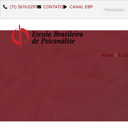
(11) 3676.0297
CONTATO
CANAL EBP
HOME
A E