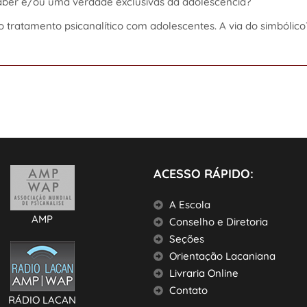
 saber e/ou uma verdade exclusivas da adolescência?
o tratamento psicanalítico com adolescentes. A via do simbólico
ACESSO RÁPIDO:
A Escola
AMP
Conselho e Diretoria
Seções
Orientação Lacaniana
Livraria Online
Contato
RÁDIO LACAN