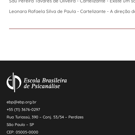
Saú Pereira Tavares de Oliveira - Cartelizante - Existe um
Leonara Rafaela Silva de Paula - Cartelizante - A direção d
ebp@ebp.org.br
+55 (11) 3676-0297
Rua Turiassú, 390 – Conj. 53/54 – Perdizes
São Paulo – SP
CEP: 05005-0000